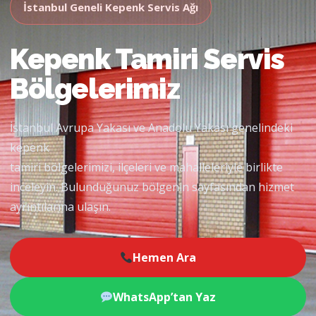
İstanbul Geneli Kepenk Servis Ağı
Kepenk Tamiri Servis
Bölgelerimiz
İstanbul Avrupa Yakası ve Anadolu Yakası genelindeki
kepenk
tamiri bölgelerimizi, ilçeleri ve mahalleleriyle birlikte
inceleyin. Bulunduğunuz bölgenin sayfasından hizmet
ayrıntılarına ulaşın.
Hemen Ara
WhatsApp’tan Yaz