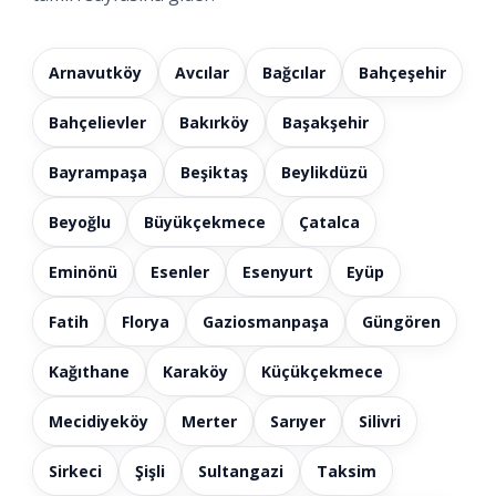
Arnavutköy
Avcılar
Bağcılar
Bahçeşehir
Bahçelievler
Bakırköy
Başakşehir
Bayrampaşa
Beşiktaş
Beylikdüzü
Beyoğlu
Büyükçekmece
Çatalca
Eminönü
Esenler
Esenyurt
Eyüp
Fatih
Florya
Gaziosmanpaşa
Güngören
Kağıthane
Karaköy
Küçükçekmece
Mecidiyeköy
Merter
Sarıyer
Silivri
Sirkeci
Şişli
Sultangazi
Taksim