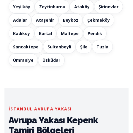
Yeşilköy
Zeytinburnu
Ataköy
Şirinevler
Adalar
Ataşehir
Beykoz
Çekmeköy
Kadıköy
Kartal
Maltepe
Pendik
Sancaktepe
Sultanbeyli
Şile
Tuzla
Ümraniye
Üsküdar
İSTANBUL AVRUPA YAKASI
Avrupa Yakası Kepenk
Tamiri Bölgeleri