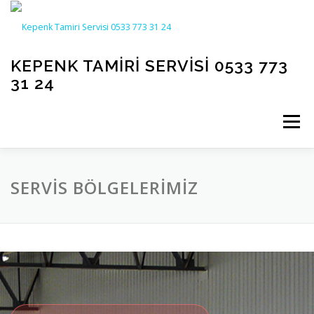
İçeriğe
geç
KEPENK TAMIRI SERVISI 0533 773
31 24
Menü
ANASAYFA
ÜRÜNLERIMIZ
HAKKIMIZDA
SERVIS BÖLGELERIMIZ
GALERI
SERVIS BÖLGELERIMIZ
İLETIŞIM